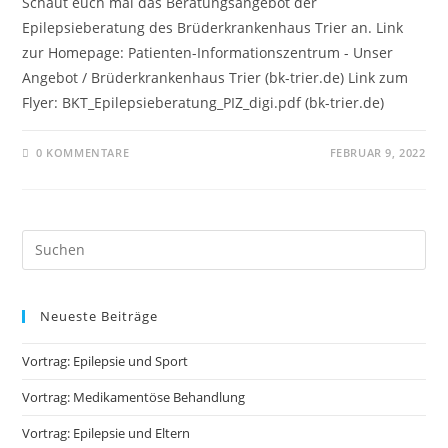
Schaut euch mal das Beratungsangebot der
Epilepsieberatung des Brüderkrankenhaus Trier an. Link
zur Homepage: Patienten-Informationszentrum - Unser
Angebot / Brüderkrankenhaus Trier (bk-trier.de) Link zum
Flyer: BKT_Epilepsieberatung_PIZ_digi.pdf (bk-trier.de)
0 KOMMENTARE
FEBRUAR 9, 2022
Pre
Es
to
Neueste Beiträge
clo
the
Vortrag: Epilepsie und Sport
sea
pan
Vortrag: Medikamentöse Behandlung
Vortrag: Epilepsie und Eltern