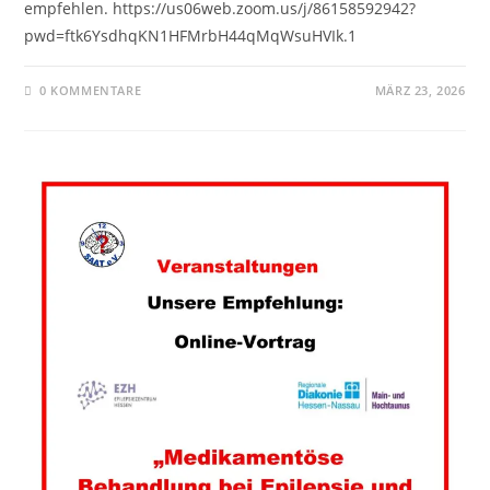
empfehlen. https://us06web.zoom.us/j/86158592942?
pwd=ftk6YsdhqKN1HFMrbH44qMqWsuHVIk.1
0 KOMMENTARE
MÄRZ 23, 2026