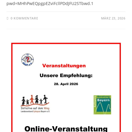
pwd=MHhPwEQpgpEZviFcllPDdJFU2STbwd.1
0 KOMMENTARE
MÄRZ 23, 2026