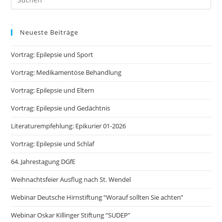
Es
to
Neueste Beiträge
clo
the
Vortrag: Epilepsie und Sport
sea
pan
Vortrag: Medikamentöse Behandlung
Vortrag: Epilepsie und Eltern
Vortrag: Epilepsie und Gedächtnis
Literaturempfehlung: Epikurier 01-2026
Vortrag: Epilepsie und Schlaf
64. Jahrestagung DGfE
Weihnachtsfeier Ausflug nach St. Wendel
Webinar Deutsche Hirnstiftung “Worauf sollten Sie achten”
Webinar Oskar Killinger Stiftung “SUDEP”