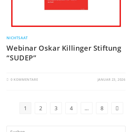
NICHTSAAT
Webinar Oskar Killinger Stiftung
“SUDEP”
0 KOMMENTARE
JANUAR 23, 2026
1
2
3
4
…
8
Zur näc
Pre