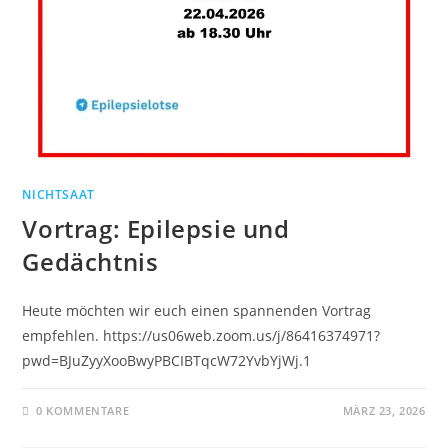
NICHTSAAT
Vortrag: Epilepsie und
Gedächtnis
Heute möchten wir euch einen spannenden Vortrag
empfehlen. https://us06web.zoom.us/j/86416374971?
pwd=BJuZyyXooBwyPBCIBTqcW72YvbYjWj.1
0 KOMMENTARE
MÄRZ 23, 2026