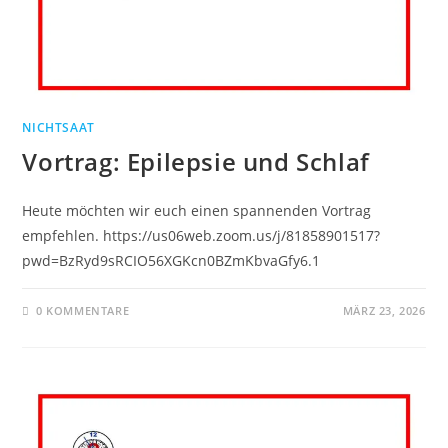
NICHTSAAT
Vortrag: Epilepsie und Schlaf
Heute möchten wir euch einen spannenden Vortrag
empfehlen. https://us06web.zoom.us/j/81858901517?
pwd=BzRyd9sRCIO56XGKcn0BZmKbvaGfy6.1
0 KOMMENTARE
MÄRZ 23, 2026