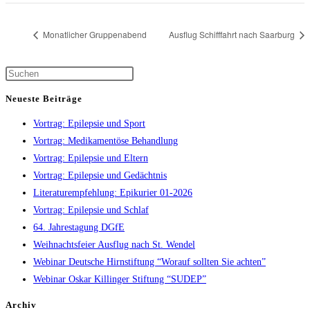
Monatlicher Gruppenabend
Ausflug Schifffahrt nach Saarburg
Press
Escape
Neueste Beiträge
to
Vortrag: Epilepsie und Sport
close
Vortrag: Medikamentöse Behandlung
the
Vortrag: Epilepsie und Eltern
search
Vortrag: Epilepsie und Gedächtnis
panel.
Literaturempfehlung: Epikurier 01-2026
Vortrag: Epilepsie und Schlaf
64. Jahrestagung DGfE
Weihnachtsfeier Ausflug nach St. Wendel
Webinar Deutsche Hirnstiftung “Worauf sollten Sie achten”
Webinar Oskar Killinger Stiftung “SUDEP”
Archiv