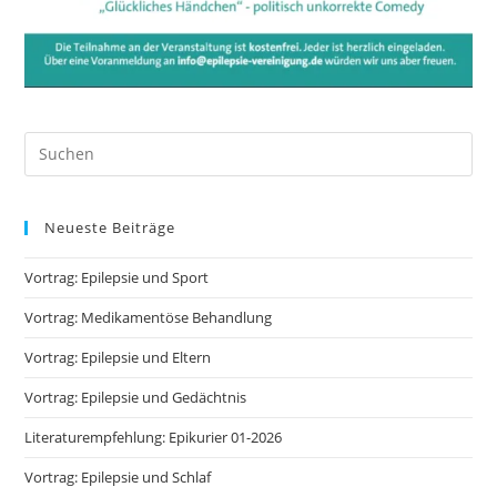
Pre
Es
to
Neueste Beiträge
clo
the
Vortrag: Epilepsie und Sport
sea
pan
Vortrag: Medikamentöse Behandlung
Vortrag: Epilepsie und Eltern
Vortrag: Epilepsie und Gedächtnis
Literaturempfehlung: Epikurier 01-2026
Vortrag: Epilepsie und Schlaf